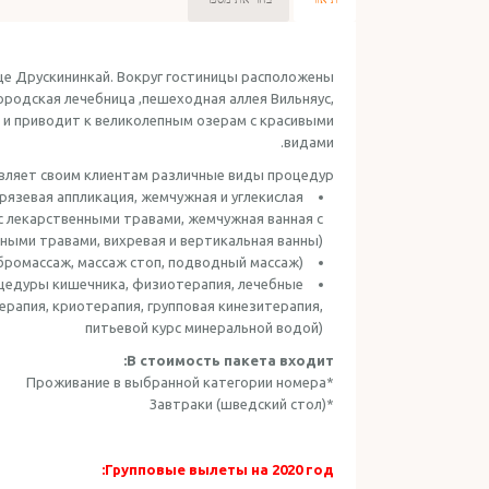
це Друскининкай. Вокруг гостиницы расположены
ородская лечебница ,пешеходная аллея Вильняус,
 и приводит к великолепным озерам с красивыми
видами.
вляет своим клиентам различные виды процедур:
рязевая аппликация, жемчужная и углекислая
с лекарственными травами, жемчужная ванная с
ными травами, вихревая и вертикальная ванны)
ибромассаж, массаж стоп, подводный массаж)
оцедуры кишечника, физиотерапия, лечебные
ерапия, криотерапия, групповая кинезитерапия,
питьевой курс минеральной водой)
В стоимость пакета входит:
*Проживание в выбранной категории номера
*Завтраки (шведский стол)
Групповые вылеты на 2020 год: