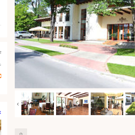
ז
נ
א