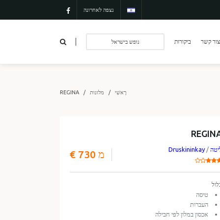
נצפה לאחרונה
צור קשר
ביקורות
נופש בישראל
רָאשִׁי
מלונות
REGINA
REGIN
יטה
/
Druskininkay
מ 730 €
לול
טיסה
העברות
אכסון במלון לפי חבילה