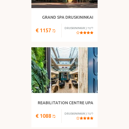
GRAND SPA DRUSKININKAI
ליטה
/
DRUSKININKAY
מ
1157
€
REABILITATION CENTRE UPA
ליטה
/
DRUSKININKAY
מ
1088
€