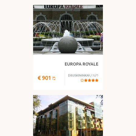
EUROPA ROYALE
ליטה
/
DRUSKININKAY
מ
901
€