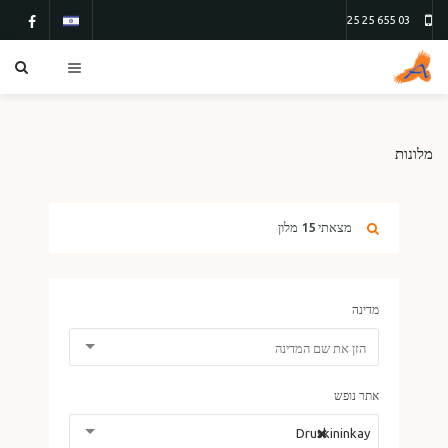
03 655 25 25
כפרי נופש
מלונות
מלונות
טיולים
מצאתי
15
מלון
טיסות
ТУР 13
ТУР 26
מדינה
טופס הרשמה
אודותינו
אתר נופש
צור קשר
×
Druskininkay