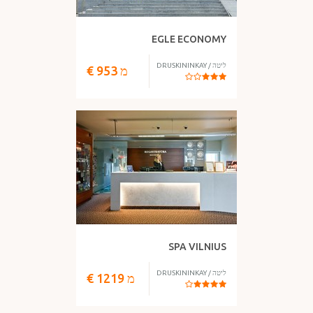
EGLE ECONOMY
ליטה
/
DRUSKININKAY
מ
953
€
SPA VILNIUS
ליטה
/
DRUSKININKAY
מ
1219
€