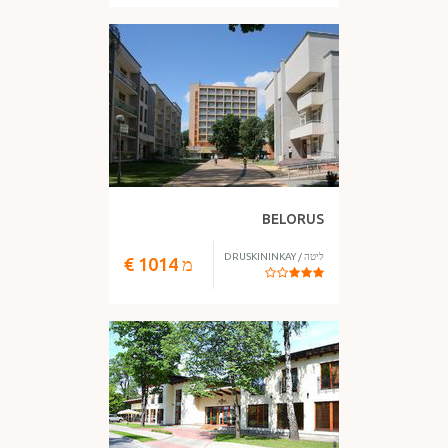
BELORUS
ליטה
/
DRUSKININKAY
מ
1014
€