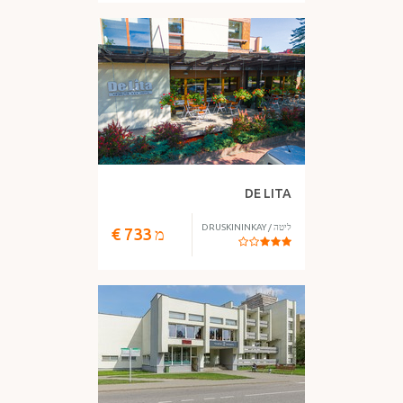
DE LITA
ליטה
/
DRUSKININKAY
מ
733
€