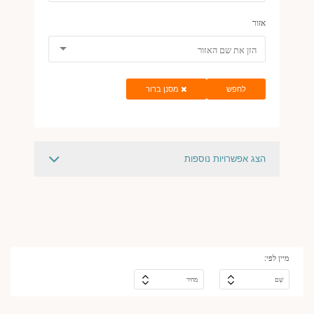
ביקורות
אזור
נופש בישראל
לחפש
מסנן ברור
הצג אפשרויות נוספות
מחיר
$
15588
$
730
מיין לפי:
שֵׁם
מחיר
סוג מלון