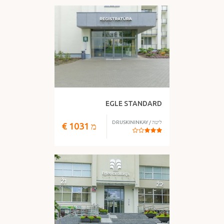
EGLE STANDARD
ליטה
/
DRUSKININKAY
מ
1031
€