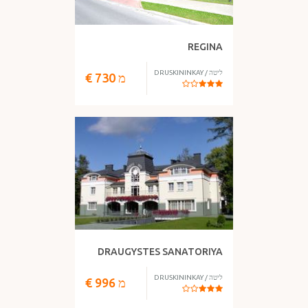
REGINA
ליטה
/
DRUSKININKAY
מ
730
€
DRAUGYSTES SANATORIYA
ליטה
/
DRUSKININKAY
מ
996
€