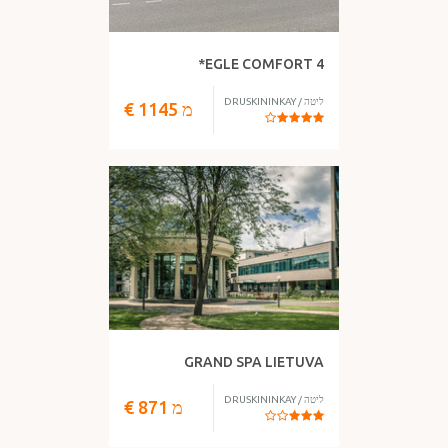
EGLE COMFORT 4*
ליטה
/
DRUSKININKAY
מ
1145
€
GRAND SPA LIETUVA
ליטה
/
DRUSKININKAY
מ
871
€