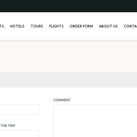
TS
HOTELS
TOURS
FLIGHTS
ORDER FORM
ABOUT US
CONTA
ТУР 13
ТУР 26
COMMENT
THE TRIP