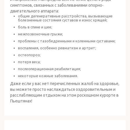
симптомов, связанных с заболеваниями опорно-
двигательного аппарата:
ОТДЫХ В ИЗРАИЛЕ
общие дегенеративные расстройства, вызывающие
болезненные состояния суставов и износ хрящей;
боль в спине и шее;
межпозвоночные грыжи;
проблемы с тазобедренными и коленными суставами;
воспаления, особенно ревматизм и артрит;
остеопороз;
потеря веса;
послеоперационная реабилитация;
некоторые кожные заболевания.
Даже если у вас нет перечисленных жалоб на здоровье,
вы можете просто наслаждаться оздоровительным и
расслабляющим отдыхом на этом роскошном курорте в
Пьештянах!