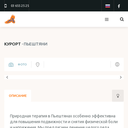
03 655 25 25
КУРОРТЫ
КУРОРТ
ПЬЕШТЯНИ
ОТЕЛИ
ТУРЫ
ФОТО
ПОЛЕТЫ
ТУР 13
ТУР 26
БЛАНК ЗАКАЗА
ОПИСАНИЕ
О НАС
КОНТАКТЫ
Природная терапия в Пьештянах особенно эффективна
для повышения подвижности и снятия физической боли
ОТЗЫВЫ
и напряжения. Мы предлагаем лечение целого ряда