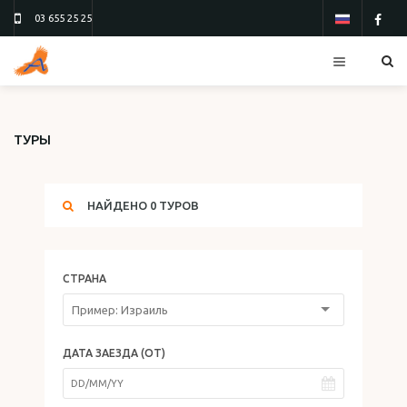
03 655 25 25
КУРОРТЫ
ТУРЫ
ОТЕЛИ
ТУРЫ
НАЙДЕНО
0
ТУРОВ
ПОЛЕТЫ
ТУР 13
ТУР 26
СТРАНА
БЛАНК ЗАКАЗА
О НАС
ДАТА ЗАЕЗДА (ОТ)
КОНТАКТЫ
ОТЗЫВЫ