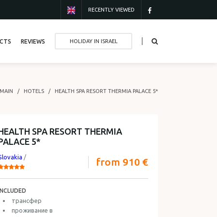
RECENTLY VIEWED
CTS
REVIEWS
HOLIDAY IN ISRAEL
MAIN
HOTELS
HEALTH SPA RESORT THERMIA PALACE 5*
HEALTH SPA RESORT THERMIA
PALACE 5*
Slovakia
/
from 910 €
INCLUDED
трансфер
проживание в