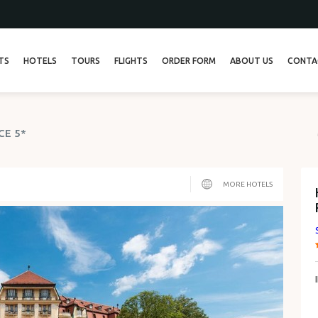
TS
HOTELS
TOURS
FLIGHTS
ORDER FORM
ABOUT US
CONTA
ТУР 13
CE 5*
ТУР 26
MORE HOTELS