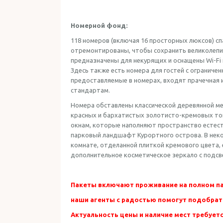
Номерной фонд:
118 номеров (включая 16 просторных люксов) спа
отремонтированы, чтобы сохранить великолепи
предназначены для некурящих и оснащены Wi-Fi
Здесь также есть номера для гостей с ограниче
предоставляемые в номерах, входят прачечная и
стандартам.
Номера обставлены классической деревянной ме
красных и бархатистых золотисто-кремовых тон
окнам, которые наполняют пространство естес
парковый ландшафт Курортного острова. В неко
комнате, отделанной плиткой кремового цвета, 
дополнительное косметическое зеркало с подсв
Пакеты включают проживание на полном пан
наши агенты с радостью помогут подобрат
Актуальность цены и наличие мест требуется