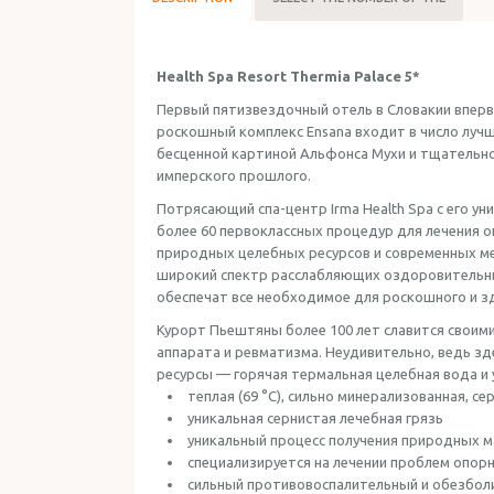
Health Spa Resort Thermia Palace 5*
Первый пятизвездочный отель в Словакии впервы
роскошный комплекс Ensana входит в число лучш
бесценной картиной Альфонса Мухи и тщательно о
имперского прошлого.
Потрясающий спа-центр Irma Health Spa с его у
более 60 первоклассных процедур для лечения 
природных целебных ресурсов и современных мед
широкий спектр расслабляющих оздоровительны
обеспечат все необходимое для роскошного и з
Курорт Пьештяны более 100 лет славится своими
аппарата и ревматизма. Неудивительно, ведь з
ресурсы — горячая термальная целебная вода и 
теплая (69 °C), сильно минерализованная, с
уникальная сернистая лечебная грязь
уникальный процесс получения природных 
специализируется на лечении проблем опор
сильный противовоспалительный и обезбо