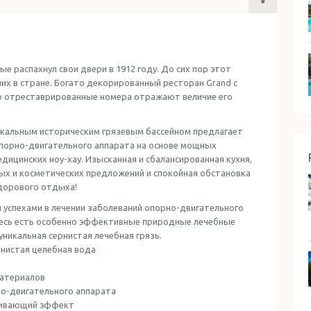
е распахнул свои двери в 1912 году. До сих пор этот
их в стране. Богато декорированный ресторан Grand с
треставрированные номера ​​​​​​отражают величие его
никальным историческим грязевым бассейном предлагает
опорно-двигательного аппарата на основе мощных
ицинских ноу-хау. Изысканная и сбалансированная кухня,
х и косметических предложений и спокойная обстановка
дорового отдыха!
 успехами в лечении заболеваний опорно-двигательного
десь есть особенно эффективные природные лечебные
уникальная сернистая лечебная грязь.
ернистая целебная вода
материалов
но-двигательного аппарата
ливающий эффект