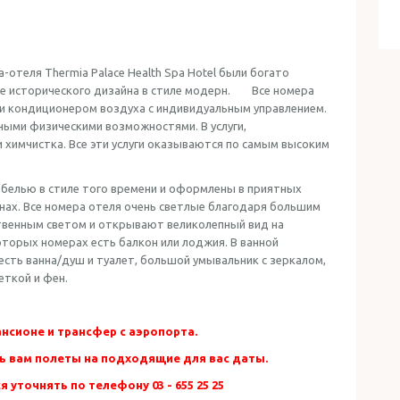
-отеля Thermia Palace Health Spa Hotel были богато
е исторического дизайна в стиле модерн. Все номера
 и кондиционером воздуха с индивидуальным управлением.
нными физическими возможностями. В услуги,
 химчистка. Все эти услуги оказываются по самым высоким
белью в стиле того времени и оформлены в приятных
ах. Все номера отеля очень светлые благодаря большим
твенным светом и открывают великолепный вид на
торых номерах есть балкон или лоджия. В ванной
есть ванна/душ и туалет, большой умывальник с зеркалом,
еткой и фен.
сионе и трансфер с аэропорта.
ь вам полеты на подходящие для вас даты.
 уточнять по телефону 03 - 655 25 25