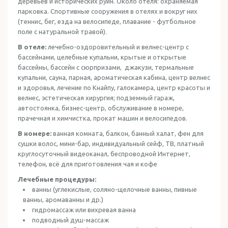
деревьев и исторических руин. Около отеля: охраняемая
парковка. Спортивные сооружения в отелях и вокруг них
(теннис, бег, езда на велосипеде, плавание - футбольное
поле с натуральной травой).
В отеле:
лечебно-оздоровительный и велнес-центр с
бассейнами, целебные купальни, крытые и открытые
бассейны, бассейн с сюрпризами, джакузи, термальные
купальни, сауна, парная, aрoмaтическая кабина, центр велнес
и здоровья, лечение по Кнайпу, галокамера, центр красоты и
велнес, эстетическая хирургия; подземный гараж,
автостоянка, бизнес-центр, обслуживание в номере,
прачечная и химчистка, прокат машин и велосипедов.
В номере:
ванная комната, балкон, банный халат, фен для
сушки волос, мини-бар, индивидуальный сейф, ТВ, платный
круглосуточный видеоканал, беспроводной Интернет,
телефон, всё для приготовления чая и кофе
Лечебные процедуры:
ванны (углекислые, соляно-щелочные ванны, пивные
ванны, аромаванны и др.)
гидромассаж или вихревая ванна
подводный душ-массаж