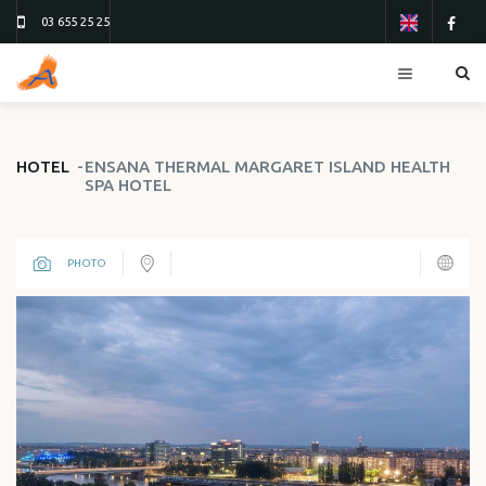
03 655 25 25
RESORTS
HOTEL
ENSANA THERMAL MARGARET ISLAND HEALTH
SPA HOTEL
HOTELS
TOURS
PHOTO
FLIGHTS
ТУР 13
ТУР 26
ORDER FORM
ABOUT US
CONTACTS
REVIEWS