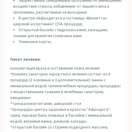
Эффективные семидневные программы по уменьшению
воздействия стресса, избавлению от лишнего веса и
программы, рассчитанные на выходные;
В центре «Афродита» и в гостинице «Виолетта»
широкий ассортимент СПА-процедур;
Открытый бассейн с гидромассажем, каскадами,
зонами для принятия солнечных ванн.
Теннисные корты.
Пакет лечения:
консультация врача и составление плана лечения
*Комлекс санаторно-курортного лечения состоит из 6
процедур (2 основные и 4 дополнительные): ванны с
минеральной водой, грязелечебные процедуры, процедуры
с лекарственными травами в лечебнице санатория,
ежедневно.
*трехразовое питание, шведский стол
*процедуры центра здоровья и красоты "Афродита":
сауна, паровая баня, плаванье в бассейне с минеральной
водой, вихревая ванна, джакузи, каскады.
*открытый бассейн со струями подводного массажа,