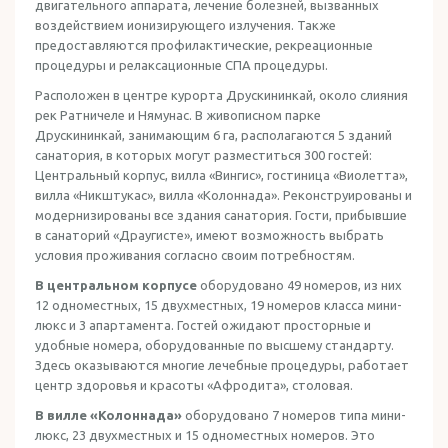
двигательного аппарата, лечение болезней, вызванных
воздействием ионизирующего излучения. Также
предоставляются профилактические, рекреационные
процедуры и релаксационные СПА процедуры.
Расположен в центре курорта Друскининкай, около слияния
рек Ратничеле и Нямунас. В живописном парке
Друскининкай, занимающим 6 га, располагаются 5 зданий
санатория, в которых могут разместиться 300 гостей:
Центральный корпус, вилла «Вингис», гостиница «Виолетта»,
вилла «Никштукас», вилла «Колоннада». Реконструированы и
модернизированы все здания санатория. Гости, прибывшие
в санаторий «Драугисте», имеют возможность выбрать
условия проживания согласно своим потребностям.
В центральном корпусе
оборудовано 49 номеров, из них
12 одноместных, 15 двухместных, 19 номеров класса мини-
люкс и 3 апартамента. Гостей ожидают просторные и
удобные номера, оборудованные по высшему стандарту.
Здесь оказываются многие лечебные процедуры, работает
центр здоровья и красоты «Афродита», столовая.
В вилле «Колоннада»
оборудовано 7 номеров типа мини-
люкс, 23 двухместных и 15 одноместных номеров. Это