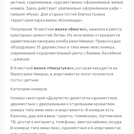
уютные, современные, художественно оформленные жилые
номера. Здесь действует оригинально оформленное кафе –
галерея «Муза». Для отдыха гостей благоустроена
территория парка виллы «Колоннада».
Популярная 70-местная
вилла «Вингис»,
занесена в реестр
культурных ценностей Литвы. Из окон виллы открывается
удивительная панорама изгиба реки Нямунас. Превосходно
оборудовано 35 двухместных и типа мини-люкс номера,
современный оздоровительный центр с банями, бассейном
– джакузи.
В 9-местной
вилле «Никштукас»,
которая находится на
берегу реки Нямунас, в апартаментах могут поселиться
гости с детьми.
Категории номеров
Номера санатория «Драугисте» делятся на одноместные,
двухместные с двуспальными и отдельными кроватями,
номера типа мини-люкс и апартаменты. В номерах есть
балконы, душ или ванна, туалеты, телевизоры, спутниковое
ТВ, доступ к интернету, телефоны, электрочайники, посуда.
В номерах типа мини-люкс, одноместных и в апартаментах
есть холодильники.