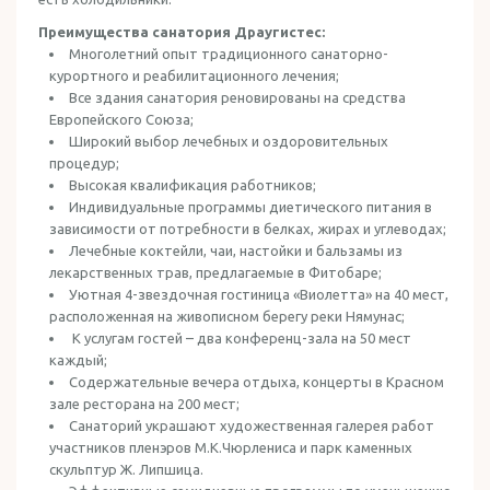
Преимущества санатория Драугистес:
Многолетний опыт традиционного санаторно-
курортного и реабилитационного лечения;
Все здания санатория реновированы на средства
Европейского Союза;
Широкий выбор лечебных и оздоровительных
процедур;
Высокая квалификация работников;
Индивидуальные программы диетического питания в
зависимости от потребности в белках, жирах и углеводах;
Лечебные коктейли, чаи, настойки и бальзамы из
лекарственных трав, предлагаемые в Фитобаре;
Уютная 4-звездочная гостиница «Виолетта» на 40 мест,
расположенная на живописном берегу реки Нямунас;
К услугам гостей – два конференц-зала на 50 мест
каждый;
Содержательные вечера отдыха, концерты в Красном
зале ресторана на 200 мест;
Санаторий украшают художественная галерея работ
участников пленэров М.К.Чюрлениса и парк каменных
скульптур Ж. Липшица.