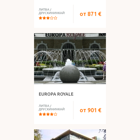
ЛИТВА
/
от
871
€
ДРУСКИНИНКАЙ
EUROPA ROYALE
ЛИТВА
/
от
901
€
ДРУСКИНИНКАЙ