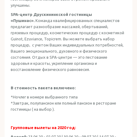
улучшены.
SPA
-центр Друскининкской гостиницы
«Пуши
нас».
Команда квалифицированных специалистов
предлагает разнообразие массажей, обертываний,
грязевых процедур, косметических процедур с косметикой
Guinot, Ezuviance, Topicrem. Вы можете выбрать набор
процедур, с учетом Ваших индивидуальных потребностей,
Вашего эмоционального, духовного и физического
состояния. Отдых в SPA-центре — это пестование
здоровья и красоты, укрепление организма и
восстановление физического равновесия.
В стоимость пакета включено:
*Ночлег в номере выбранного типа
*Завтрак, полупансион или полный пансион в ресторане
гостиницы ( на выбор ).
Групповые вылеты на 2020 год:
9 ночей:
23.06.20 - 02.07.20 | 30.06.20 - 09.07.20 | 14.07.20 -