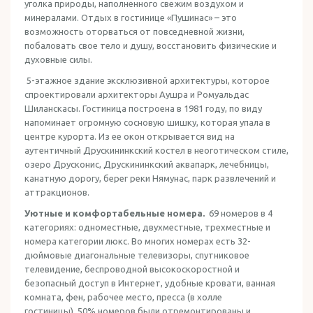
уголка природы, наполненного свежим воздухом и
минералами. Отдых в гостинице «Пушинас» – это
возможность оторваться от повседневной жизни,
побаловать свое тело и душу, восстановить физические и
духовные силы.
5-этажное здание эксклюзивной архитектуры, которое
спроектировали архитекторы Аушра и Ромуальдас
Шиланскасы. Гостиница построена в 1981 году, по виду
напоминает огромную сосновую шишку, которая упала в
центре курорта. Из ее окон открывается вид на
аутентичный Друскининкский костел в неоготическом стиле,
озеро Друсконис, Друскининкский аквапарк, лечебницы,
канатную дорогу, берег реки Нямунас, парк развлечений и
аттракционов.
Уютные и комфортабельные номера.
69 номеров в 4
категориях: одноместные, двухместные, трехместные и
номера категории люкс. Во многих номерах есть 32-
дюймовые диагональные телевизоры, спутниковое
телевидение, беспроводной высокоскоростной и
безопасный доступ в Интернет, удобные кровати, ванная
комната, фен, рабочее место, пресса (в холле
гостиницы). 50% номеров были отремонтированы и