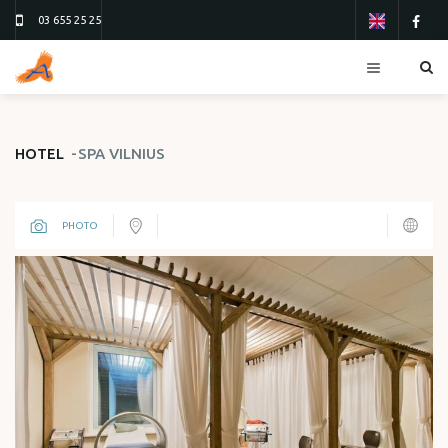
03 655 25 25
RESORTS
HOTEL
SPA VILNIUS
HOTELS
TOURS
PHOTO
FLIGHTS
ТУР 13
ТУР 26
ORDER FORM
ABOUT US
CONTACTS
REVIEWS