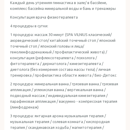
Каждый день утренняя гимнастика в зале/ в бассйене,
комплекс бассейна минеральной воды и бань и тренажеры
Консультация врача физиотерапевта
4 процедуры в сутки:
1 процедура: массаж 30 минут (SPA VILNIUS класический/
аюрведический стоп/ китайский точечный стоп / японский
точечный стоп / японский головы и лица/
гемолимфодренажный / профилактический живота) /
консультация (рефлексотерапевта / психолога /
фитотерапевта / дерматолога / кинезитерапевта /
диетолога (без измерения состава массы тела) / личная
тренировка / профилактика области живота / Био-Детокс
2 процедура: минеральная ванна / грязевая ванна / грязевая
аппликация / углекислая ванна / вертикальная ванна /
подводный массаж / индивидуальная кинезитерапия /
парафиновая аппликация / вакуумно - компрессная терапия
(лимфодренаж)
3 процедура: янтарная арома музыкальная терапия /
музыкальная терапия / солевая комната / кислородная
терапия / скандинавская ходьба / магнитотерапия /