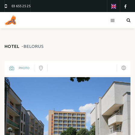
03 655 25 25
RESORTS
HOTEL
BELORUS
HOTELS
TOURS
PHOTO
FLIGHTS
ТУР 13
ТУР 26
ORDER FORM
ABOUT US
CONTACTS
REVIEWS