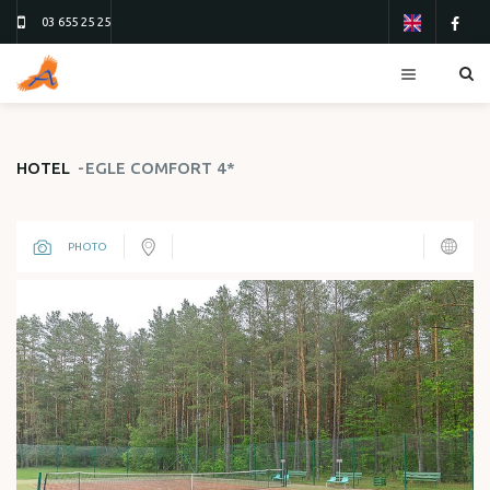
03 655 25 25
RESORTS
HOTEL
EGLE COMFORT 4*
HOTELS
TOURS
PHOTO
FLIGHTS
ТУР 13
ТУР 26
ORDER FORM
ABOUT US
CONTACTS
REVIEWS