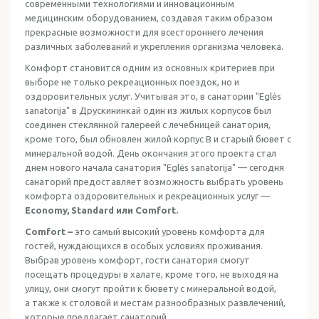
современными технологиями и инновационным
медицинским оборудованием, создавая таким образом
прекрасные возможности для всестороннего лечения
различных заболеваний и укрепления организма человека.
Комфорт становится одним из основных критериев при
выборе не только рекреационных поездок, но и
оздоровительных услуг. Учитывая это, в санатории "Eglės
sanatorija" в Друскининкай один из жилых корпусов был
соединен стеклянной галереей с лечебницей санатория,
кроме того, был обновлен жилой корпус B и старый бювет с
минеральной водой. День окончания этого проекта стал
днем нового начала санатория "Eglės sanatorija" — сегодня
санаторий предоставляет возможность выбрать уровень
комфорта оздоровительных и рекреационных услуг —
Economy, Standard или Comfort.
Comfort –
это самый высокий уровень комфорта для
гостей, нуждающихся в особых условиях проживания.
Выбрав уровень комфорт, гости санатория смогут
посещать процедуры в халате, кроме того, не выходя на
улицу, они смогут пройти к бювету с минеральной водой,
а также к столовой и местам разнообразных развлечений,
которые предлагает санаторий.